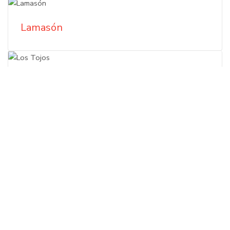
Lamasón
Los Tojos
Mazcuerras
Peñarrubia