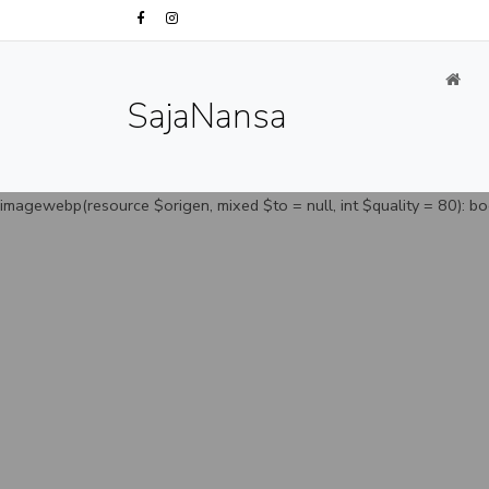
SajaNansa
imagewebp(resource $origen, mixed $to = null, int $quality = 80): bo