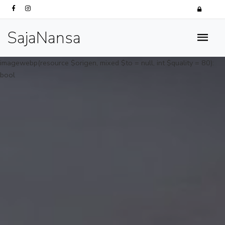
SajaNansa
imagewebp(resource $origen, mixed $to = null, int $quality = 80):
bool