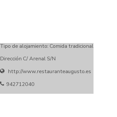
Tipo de alojamiento: Comida tradicional
Dirección C/ Arenal S/N
http://www.restauranteaugusto.es
942712040